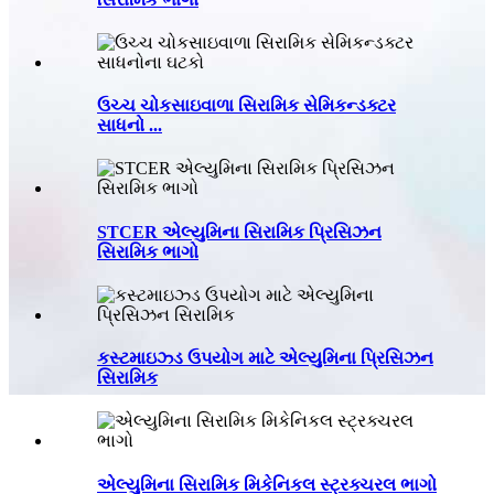
ઉચ્ચ ચોકસાઇવાળા સિરામિક સેમિકન્ડક્ટર
સાધનો ...
STCER એલ્યુમિના સિરામિક પ્રિસિઝન
સિરામિક ભાગો
કસ્ટમાઇઝ્ડ ઉપયોગ માટે એલ્યુમિના પ્રિસિઝન
સિરામિક
એલ્યુમિના સિરામિક મિકેનિકલ સ્ટ્રક્ચરલ ભાગો