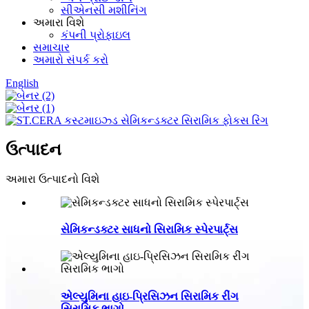
સીએનસી મશીનિંગ
અમારા વિશે
કંપની પ્રોફાઇલ
સમાચાર
અમારો સંપર્ક કરો
English
ઉત્પાદન
અમારા ઉત્પાદનો વિશે
સેમિકન્ડક્ટર સાધનો સિરામિક સ્પેરપાર્ટ્સ
એલ્યુમિના હાઇ-પ્રિસિઝન સિરામિક રીંગ
સિરામિક ભાગો