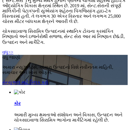
("સેન્ટ.સેરા") નું મુખ્ય મથક હુનાન પ્રાંતના ચાંગશા શહેરમાં હાઇ-ટેક
ઔદ્યોગિક વિકાસ ક્ષેત્રમાં સ્થિત છે. 2019 માં, સેન્ટ.સેરાની સંપૂર્ણ
માલિકીની પેટાકંપની યુએયાંગ શહેરના પિંગજિયાંગ હાઇ-ટેક
વિસ્તારમાં હતી. તે લગભગ 30 એકર વિસ્તાર અને લગભગ 25,000
ચોરસ મીટર બાંધકામ ક્ષેત્રને આવરી લે છે.
ચોકસાઇવાળા સિરામિક ઉત્પાદનમાં સ્થાનિક ટોચના ક્રમાંકિત
નિષ્ણાતો અને ઇજનેરોથી સજ્જ, સેન્ટ સેરા આર માં નિષ્ણાત છે
ડી,
&
ઉત્પાદન અને માર્કેટિંગ.
વધુ>>
વધુ જાણો
અમારા ન્યૂઝલેટર્સ, અમારા ઉત્પાદનો વિશે નવીનતમ માહિતી,
સમાચાર અને ખાસ ઑફર્સ.
મેન્યુઅલ માટે ક્લિક કરો
કોર
અમારી મુખ્ય ક્ષમતાઓ સંશોધન અને વિકાસ, ઉત્પાદન અને
ચોકસાઇવાળા સિરામિક ભાગોના માર્કેટિંગમાં રહેલી છે.