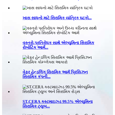
ખાસ સાધનો માટે સિરામિક યાંત્રિક ઘટકો...
વસ્ત્રો-પ્રતિરોધક સાથે એલ્યુમિના સિરામિક
રોબોટિક આર્મ...
વેફર હેન્ડલિંગ સિરામિક આર્મ પ્રિસિઝન
સિરામિક કંપની...
ST.CERA કસ્ટમાઇઝ્ડ 99.5% એલ્યુમિના
સિરામિક ટ્યુબ...