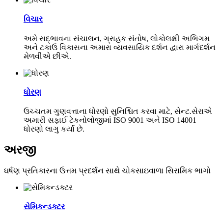
વિચાર
અમે સદ્ભાવના સંચાલન, ગ્રાહક સંતોષ, લોકોલક્ષી અભિગમ
અને ટકાઉ વિકાસના અમારા વ્યવસાયિક દર્શન દ્વારા માર્ગદર્શન
મેળવીએ છીએ.
ધોરણ
ઉચ્ચતમ ગુણવત્તાના ધોરણો સુનિશ્ચિત કરવા માટે, સેન્ટ.સેરાએ
અમારી સફાઈ ટેકનોલોજીમાં ISO 9001 અને ISO 14001
ધોરણો લાગુ કર્યા છે.
અરજી
ઘર્ષણ પ્રતિકારના ઉત્તમ પ્રદર્શન સાથે ચોકસાઇવાળા સિરામિક ભાગો
સેમિકન્ડક્ટર