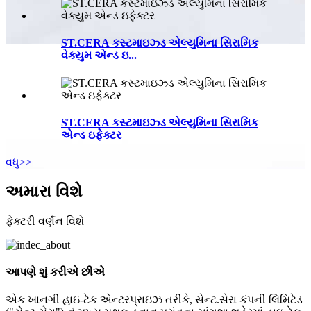
ST.CERA કસ્ટમાઇઝ્ડ એલ્યુમિના સિરામિક
વેક્યુમ એન્ડ ઇ...
ST.CERA કસ્ટમાઇઝ્ડ એલ્યુમિના સિરામિક
એન્ડ ઇફેક્ટર
વધુ>>
અમારા વિશે
ફેક્ટરી વર્ણન વિશે
આપણે શું કરીએ છીએ
એક ખાનગી હાઇ-ટેક એન્ટરપ્રાઇઝ તરીકે, સેન્ટ.સેરા કંપની લિમિટેડ