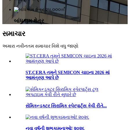
૨૫,૦૦૦㎡
બાંધકામ ક્ષેત્ર
સમાચાર
અમારા નવીનતમ સમાચાર વિશે વધુ જાણો
ST.CERA તમને SEMICON ચાઇના 2026 માં
આમંત્રણ આપે છે
સેમિકન્ડક્ટર સિરામિક સ્પેરપાર્ટ્સ કેવી રીતે...
નવા વર્ષની શુભકામનાઓ! ૨૦૨૬