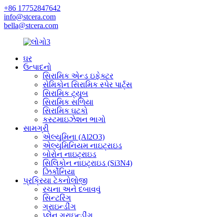
+86 17752847642
info@stcera.com
bella@stcera.com
ઘર
ઉત્પાદનો
સિરામિક એન્ડ ઇફેક્ટર
સેમિકોન સિરામિક સ્પેર પાર્ટ્સ
સિરામિક ટ્યુબ
સિરામિક સળિયા
સિરામિક ઘટકો
કસ્ટમાઇઝેશન ભાગો
સામગ્રી
એલ્યુમિના (Al2O3)
એલ્યુમિનિયમ નાઇટ્રાઇડ
બોરોન નાઇટ્રાઇડ
સિલિકોન નાઇટ્રાઇડ (Si3N4)
ઝિર્કોનિયા
પ્રક્રિયા ટેકનોલોજી
રચના અને દબાવવું
સિન્ટરિંગ
ગ્રાઇન્ડીંગ
પ્લેન ગ્રાઇન્ડીંગ