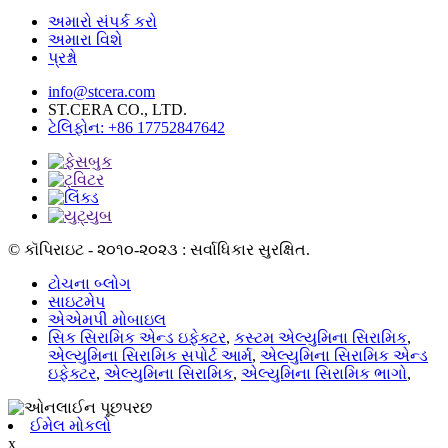
અમારો સંપર્ક કરો
અમારા વિશે
પ્રશ્નો
info@stcera.com
ST.CERA CO., LTD.
ટેલિફોન: +86 17752847642
© કૉપિરાઇટ - ૨૦૧૦-૨૦૨૩ : સર્વાધિકાર સુરક્ષિત.
ટોચના બ્લોગ
સાઇટમેપ
એએમપી મોબાઇલ
સિક સિરામિક એન્ડ ઇફેક્ટર
,
કસ્ટમ એલ્યુમિના સિરામિક
,
એલ્યુમિના સિરામિક સપોર્ટ આર્મ
,
એલ્યુમિના સિરામિક એન્ડ
ઇફેક્ટર
,
એલ્યુમિના સિરામિક
,
એલ્યુમિના સિરામિક ભાગો
,
ઈમેલ મોકલો
x