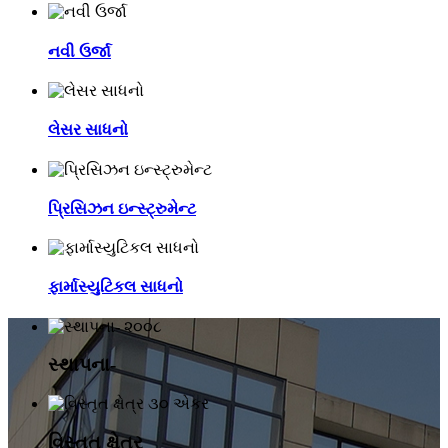
નવી ઉર્જા
લેસર સાધનો
પ્રિસિઝન ઇન્સ્ટ્રુમેન્ટ
ફાર્માસ્યુટિકલ સાધનો
૨૦૦૮
સ્થાપના-
૩૦ એકર
વિસ્તૃત ક્ષેત્ર