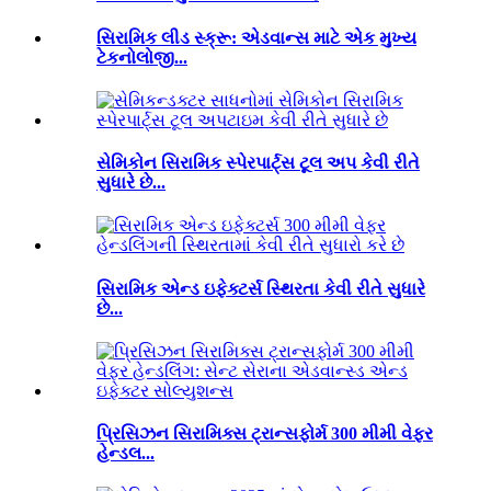
સિરામિક લીડ સ્ક્રૂ: એડવાન્સ માટે એક મુખ્ય
ટેકનોલોજી...
સેમિકોન સિરામિક સ્પેરપાર્ટ્સ ટૂલ અપ કેવી રીતે
સુધારે છે...
સિરામિક એન્ડ ઇફેક્ટર્સ સ્થિરતા કેવી રીતે સુધારે
છે...
પ્રિસિઝન સિરામિક્સ ટ્રાન્સફોર્મ 300 મીમી વેફર
હેન્ડલ...