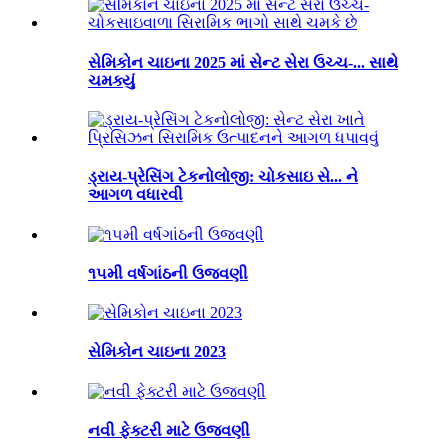
સેમિકોન ચાઇના 2025 માં સેન્ટ સેરા ઉચ્ચ-... સાથે
ચમક્યું
ડ્રાય-પ્રેસિંગ ટેકનોલોજી: ચોકસાઇ સે... ને
આગળ વધારવી
૧૫મી વર્ષગાંઠની ઉજવણી
સેમિકોન ચાઇના 2023
નવી ફેક્ટરી માટે ઉજવણી